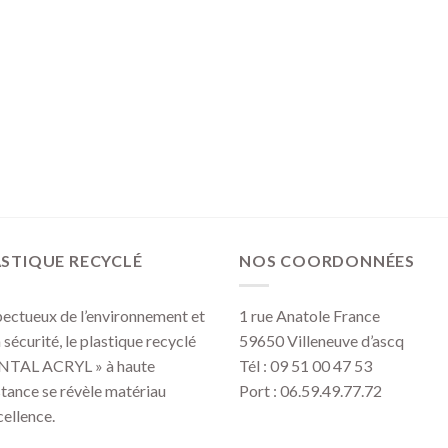
STIQUE RECYCLÉ
NOS COORDONNÉES
ectueux de l’environnement et
1 rue Anatole France
a sécurité, le plastique recyclé
59650 Villeneuve d’ascq
NTAL ACRYL » à haute
Tél : 09 51 00 47 53
stance se révèle matériau
Port : 06.59.49.77.72
cellence.