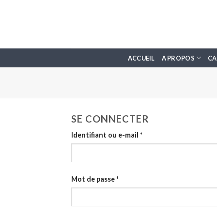
Skip
to
content
ACCUEIL
A PROPOS
CA
SE CONNECTER
Identifiant ou e-mail
*
Mot de passe
*