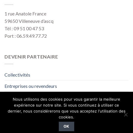
1 rue Anatole France
59650 Villeneuve d’ascq
Tél : 09 51 00 47 53
Port : 06.59.49.77.72
DEVENIR PARTENAIRE
Collectivités
Entreprises ou revendeurs
Voir le catalogue
Nous utilisons des cookies pour vous garantir la meilleure
expérience sur notre site. Si vous continuez à utiliser ce
dernier, nous considérerons que vous acceptez l'utilisation des
MENTIONS LÉGALES
CONDITIONS GÉNÉRALES DE VENTE
cookies.
TÉLÉCHARGEZ LE CATALOGUE
OK
Copyright 2026 ©
Eco Design