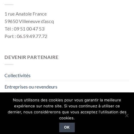
1 rue Anatole France
59650 Villeneuve d’ascq
Tél : 09 51 00 47 53
Port : 06.59.49.77.72
DEVENIR PARTENAIRE
Collectivités
Entreprises ou revendeurs
Voir le catalogue
Nous utilisons des cookies pour vous garantir la meilleure
expérience sur notre site. Si vous continuez à utiliser ce
dernier, nous considérerons que vous acceptez l'utilisation des
MENTIONS LÉGALES
CONDITIONS GÉNÉRALES DE VENTE
cookies.
TÉLÉCHARGEZ LE CATALOGUE
OK
Copyright 2026 ©
Eco Design