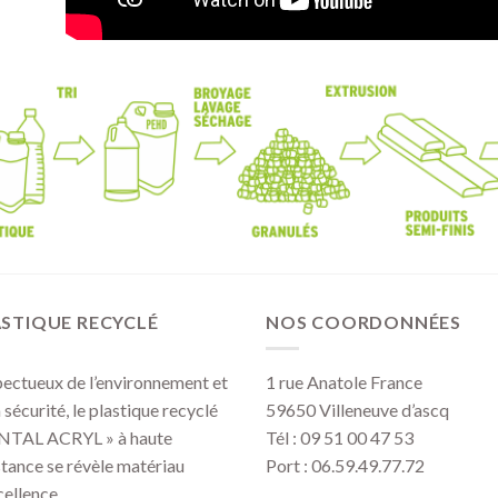
STIQUE RECYCLÉ
NOS COORDONNÉES
ectueux de l’environnement et
1 rue Anatole France
a sécurité, le plastique recyclé
59650 Villeneuve d’ascq
NTAL ACRYL » à haute
Tél : 09 51 00 47 53
stance se révèle matériau
Port : 06.59.49.77.72
cellence.