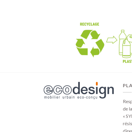
PLA
Resp
de l
« SY
rési
d’ex