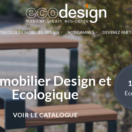
TALOGUE DE MOBILIER URBAIN
NOS GAMMES
DEVENEZ PART
mobilier Design et
Ecologique
Ec
VOIR LE CATALOGUE