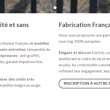
ité et sans
Fabrication Franç
Nous vous proposons une gamm
sourcing 100% européen.
tributeur français de
mobilier
 sans entretien
. L’ensemble du
Élégant
et discret
à la fois, c
s épreuves
: anti graffiti,
améliorant le cadre de vie et e
les, garanti imputrescible,
en plus, les collectivités cons
reflétant leur engagement, leur
ser des coûts très
INSCRIPTION À NOTRE
urabilité malgré un usage