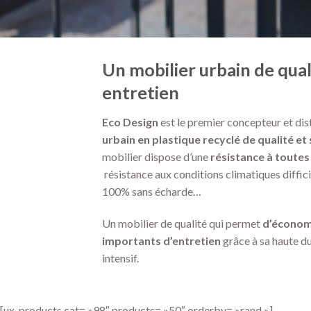
Un mobilier urbain de qual
entretien
Eco Design
est le premier concepteur et dis
urbain
en plastique recyclé de qualité et
mobilier dispose d’une
résistance à toute
résistance aux conditions climatiques diffici
100% sans écharde…
Un mobilier de qualité qui permet
d’économi
importants d’entretien
grâce à sa haute d
intensif.
[ux_products cat= »98″ products= »50″ orderby= »rand »]