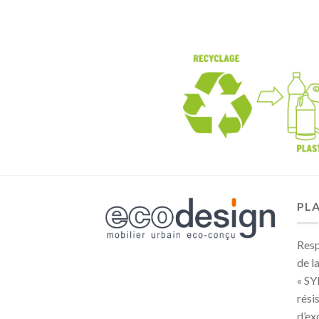
PLA
Resp
de l
« SY
rési
d’ex