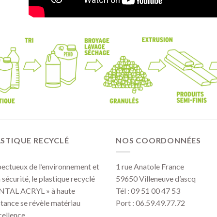
STIQUE RECYCLÉ
NOS COORDONNÉES
ectueux de l’environnement et
1 rue Anatole France
a sécurité, le plastique recyclé
59650 Villeneuve d’ascq
NTAL ACRYL » à haute
Tél : 09 51 00 47 53
stance se révèle matériau
Port : 06.59.49.77.72
cellence.