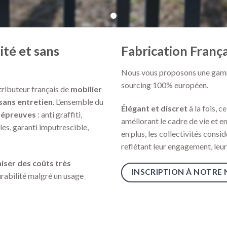
ité et sans
Fabrication Franç
Nous vous proposons une gamm
sourcing 100% européen.
tributeur français de
mobilier
 sans entretien
. L’ensemble du
Élégant
et discret
à la fois, c
s épreuves
: anti graffiti,
améliorant le cadre de vie et e
les, garanti imputrescible,
en plus, les collectivités cons
reflétant leur engagement, leur
ser des coûts très
INSCRIPTION À NOTRE
urabilité malgré un usage