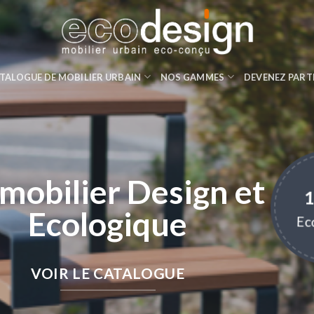
TALOGUE DE MOBILIER URBAIN
NOS GAMMES
DEVENEZ PART
mobilier Design et
Ecologique
Ec
VOIR LE CATALOGUE