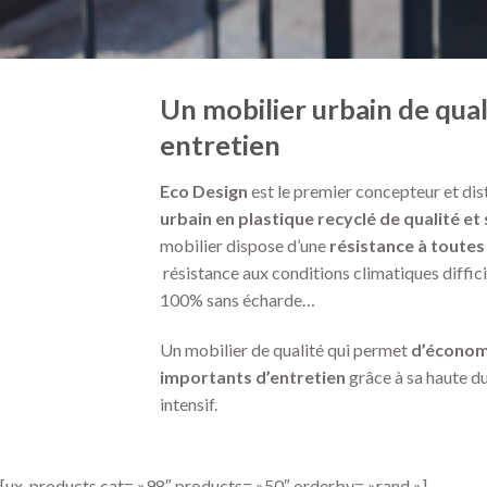
Un mobilier urbain de qual
entretien
Eco Design
est le premier concepteur et dis
urbain
en plastique recyclé de qualité et
mobilier dispose d’une
résistance à toute
résistance aux conditions climatiques diffici
100% sans écharde…
Un mobilier de qualité qui permet
d’économi
importants d’entretien
grâce à sa haute d
intensif.
[ux_products cat= »98″ products= »50″ orderby= »rand »]